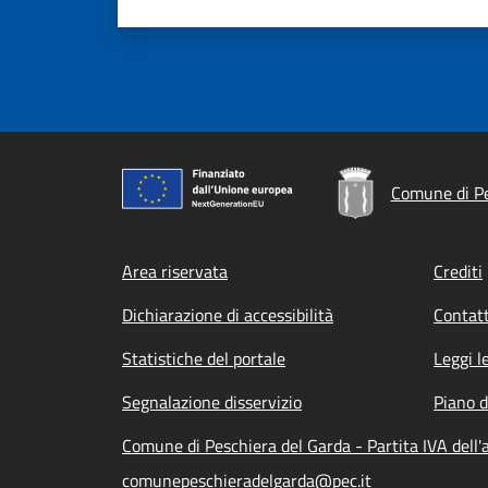
Comune di Pe
Footer menu
Area riservata
Crediti
Dichiarazione di accessibilità
Contatt
Statistiche del portale
Leggi l
Segnalazione disservizio
Piano d
Comune di Peschiera del Garda - Partita IVA del
comunepeschieradelgarda@pec.it