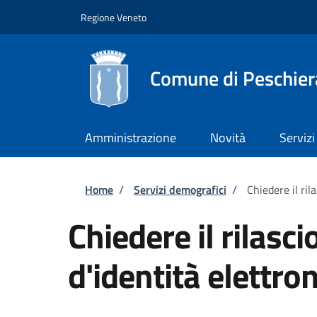
Salta al contenuto principale
Skip to footer content
Regione Veneto
Comune di Peschier
Amministrazione
Novità
Servizi
Briciole di pane
Home
/
Servizi demografici
/
Chiedere il ril
Chiedere il rilasci
d'identità elettron