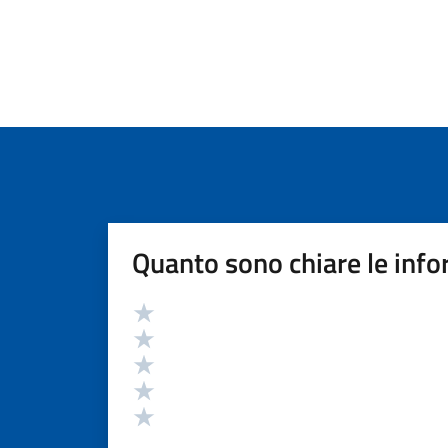
Quanto sono chiare le info
Valutazione
Valuta 5 stelle su 5
Valuta 4 stelle su 5
Valuta 3 stelle su 5
Valuta 2 stelle su 5
Valuta 1 stelle su 5