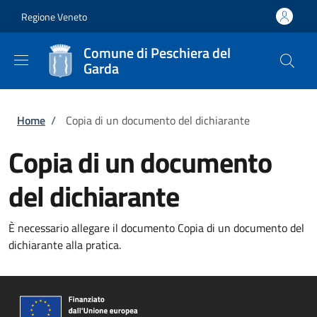
Salta al contenuto principale
Skip to footer content
Regione Veneto
Comune di Peschiera del
Garda
Briciole di pane
Home
/
Copia di un documento del dichiarante
Copia di un documento
del dichiarante
È necessario allegare il documento Copia di un documento del
dichiarante alla pratica.