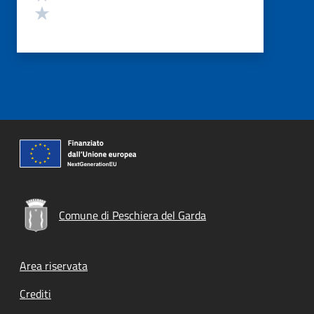
Valuta 1 stelle su 5
Comune di Peschiera del Garda
Footer menu
Area riservata
Crediti