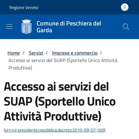
Salta al contenuto principale
Skip to footer content
Regione Veneto
Comune di Peschiera del
Garda
Briciole di pane
Home
/
Servizi
/
Imprese e commercio
/
Accesso ai servizi del SUAP (Sportello Unico Attività
Produttive)
Accesso ai servizi del
SUAP (Sportello Unico
Attività Produttive)
(
urn:nir:presidente.repubblica:decreto:2010-09-07;160
)