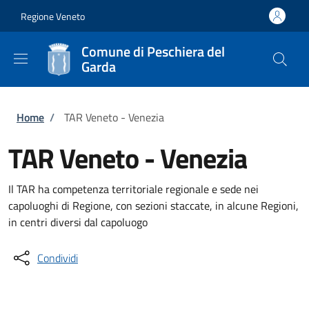
Salta al contenuto principale
Skip to footer content
Regione Veneto
Comune di Peschiera del
Garda
Briciole di pane
Home
/
TAR Veneto - Venezia
TAR Veneto - Venezia
Il TAR ha competenza territoriale regionale e sede nei
capoluoghi di Regione, con sezioni staccate, in alcune Regioni,
in centri diversi dal capoluogo
Condividi