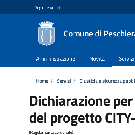
Salta al contenuto principale
Skip to footer content
Regione Veneto
Comune di Peschier
Amministrazione
Novità
Servizi
Briciole di pane
Home
/
Servizi
/
Giustizia e sicurezza pubbl
Dichiarazione per 
del progetto CIT
(Regolamento comunale)