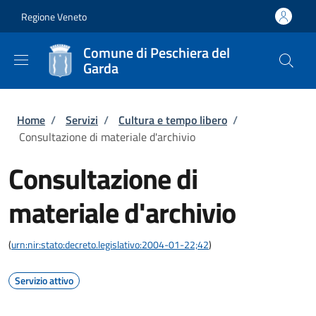
Salta al contenuto principale
Skip to footer content
Regione Veneto
Comune di Peschiera del
Garda
Briciole di pane
Home
/
Servizi
/
Cultura e tempo libero
/
Consultazione di materiale d'archivio
Consultazione di
materiale d'archivio
(
urn:nir:stato:decreto.legislativo:2004-01-22;42
)
Servizio attivo