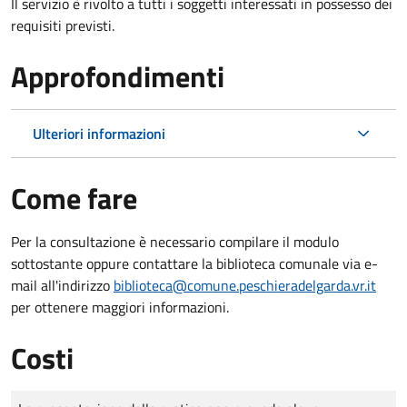
Il servizio è rivolto a tutti i soggetti interessati in possesso dei
requisiti previsti.
Approfondimenti
Ulteriori informazioni
Come fare
Per la consultazione è necessario compilare il modulo
sottostante oppure contattare la biblioteca comunale via e-
mail all'indirizzo
biblioteca@comune.peschieradelgarda.vr.it
per ottenere maggiori informazioni.
Costi
Tipo di pagamento
Importo