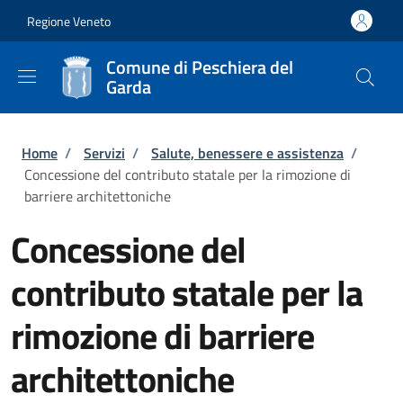
Salta al contenuto principale
Skip to footer content
Regione Veneto
Comune di Peschiera del
Garda
Briciole di pane
Home
/
Servizi
/
Salute, benessere e assistenza
/
Concessione del contributo statale per la rimozione di
barriere architettoniche
Concessione del
contributo statale per la
rimozione di barriere
architettoniche