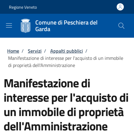
Salta al contenuto principale
Skip to footer content
Regione Veneto
Comune di Peschiera del
Garda
Briciole di pane
Home
/
Servizi
/
Appalti pubblici
/
Manifestazione di interesse per l'acquisto di un immobile
di proprietà dell'Amministrazione
Manifestazione di
interesse per l'acquisto di
un immobile di proprietà
dell'Amministrazione