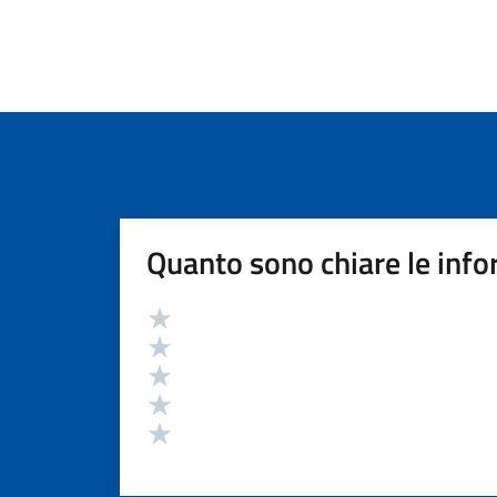
Quanto sono chiare le info
Valutazione
Valuta 5 stelle su 5
Valuta 4 stelle su 5
Valuta 3 stelle su 5
Valuta 2 stelle su 5
Valuta 1 stelle su 5