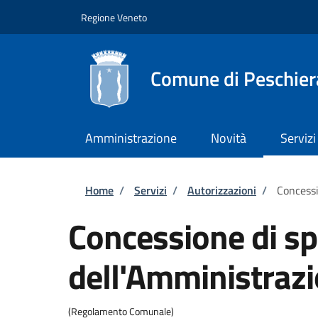
Salta al contenuto principale
Skip to footer content
Regione Veneto
Comune di Peschier
Amministrazione
Novità
Servizi
Briciole di pane
Home
/
Servizi
/
Autorizzazioni
/
Concessi
Concessione di sp
dell'Amministraz
(Regolamento Comunale)