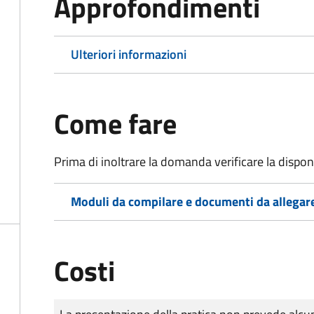
Approfondimenti
Ulteriori informazioni
Come fare
Prima di inoltrare la domanda verificare la disponi
Moduli da compilare e documenti da allegar
Costi
Tipo di pagamento
Importo