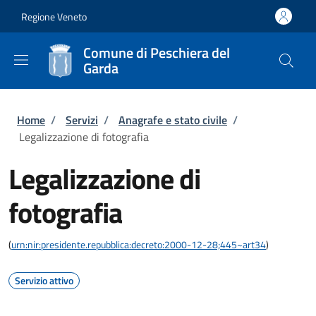
Salta al contenuto principale
Skip to footer content
Regione Veneto
Comune di Peschiera del
Garda
Briciole di pane
Home
/
Servizi
/
Anagrafe e stato civile
/
Legalizzazione di fotografia
Legalizzazione di
fotografia
(
urn:nir:presidente.repubblica:decreto:2000-12-28;445~art34
)
Servizio attivo