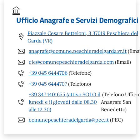
Ufficio Anagrafe e Servizi Demografici
Piazzale Cesare Betteloni, 3 37019 Peschiera del
Garda (VR)
anagrafe@comune.peschieradelgarda.vr.it
(Emai
cie@comunepeschieradelgarda.com
(Email)
+39 045 6444706
(Telefono)
+39 045 6444707
(Telefono)
+39 347 1401655 (attivo SOLO il
(Telefono Uffici
lunedì e il giovedì dalle 08.30
Anagrafe San
alle 12.30)
Benedetto)
comunepeschieradelgarda@pec.it
(PEC)