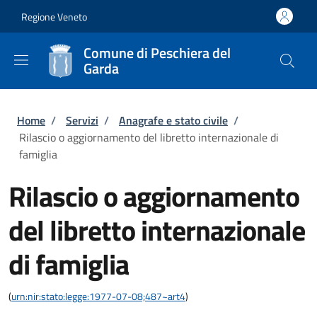
Salta al contenuto principale
Skip to footer content
Regione Veneto
Comune di Peschiera del
Garda
Briciole di pane
Home
/
Servizi
/
Anagrafe e stato civile
/
Rilascio o aggiornamento del libretto internazionale di
famiglia
Rilascio o aggiornamento
del libretto internazionale
di famiglia
(
urn:nir:stato:legge:1977-07-08;487~art4
)