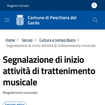
Salta al contenuto principale
Skip to footer content
Regione Veneto
Comune di Peschiera del
Garda
Briciole di pane
Home
/
Servizi
/
Cultura e tempo libero
/
Segnalazione di inizio attività di trattenimento musicale
Segnalazione di inizio
attività di trattenimento
musicale
(Regolamento comunale)
Servizio attivo