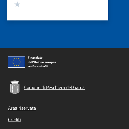
Valuta 1 stelle su 5
Comune di Peschiera del Garda
Footer menu
Area riservata
Crediti