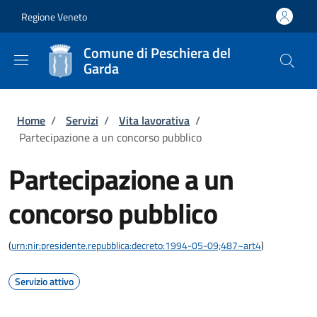
Salta al contenuto principale
Skip to footer content
Regione Veneto
Comune di Peschiera del
Garda
Briciole di pane
Home
/
Servizi
/
Vita lavorativa
/
Partecipazione a un concorso pubblico
Partecipazione a un
concorso pubblico
(
urn:nir:presidente.repubblica:decreto:1994-05-09;487~art4
)
Servizio attivo