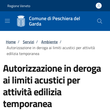
Salta al contenuto principale
Skip to footer content
Regione Veneto
Comune di Peschiera del
Garda
Briciole di pane
Home
/
Servizi
/
Ambiente
/
Autorizzazione in deroga ai limiti acustici per attività
edilizia temporanea
Autorizzazione in deroga
ai limiti acustici per
attività edilizia
temporanea