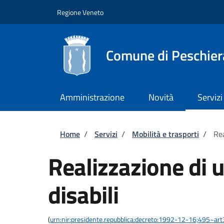
Salta al contenuto principale
Skip to footer content
Regione Veneto
Comune di Peschier
Amministrazione
Novità
Servizi
Briciole di pane
Home
/
Servizi
/
Mobilità e trasporti
/
Rea
Realizzazione di u
disabili
(
urn:nir:presidente.repubblica:decreto:1992-12-16;495~ar