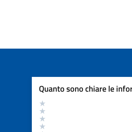
Quanto sono chiare le info
Valutazione
Valuta 5 stelle su 5
Valuta 4 stelle su 5
Valuta 3 stelle su 5
Valuta 2 stelle su 5