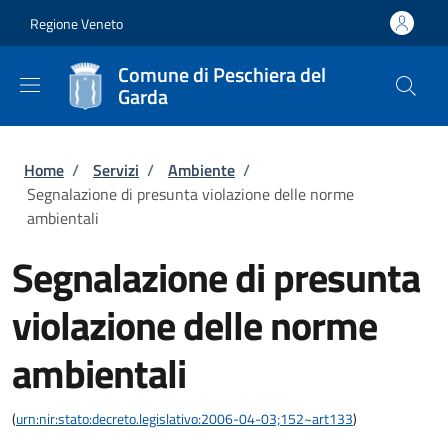
Salta al contenuto principale
Skip to footer content
Regione Veneto
Comune di Peschiera del
Garda
Briciole di pane
Home
/
Servizi
/
Ambiente
/
Segnalazione di presunta violazione delle norme
ambientali
Segnalazione di presunta
violazione delle norme
ambientali
(
urn:nir:stato:decreto.legislativo:2006-04-03;152~art133
)