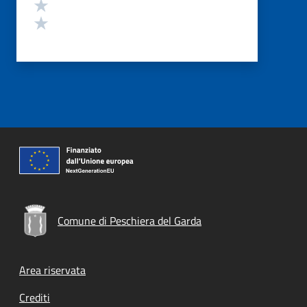
Valuta 2 stelle su 5
Valuta 1 stelle su 5
Comune di Peschiera del Garda
Footer menu
Area riservata
Crediti