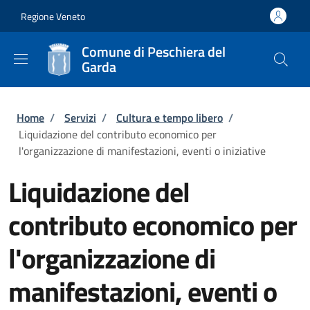
Salta al contenuto principale
Skip to footer content
Regione Veneto
Comune di Peschiera del
Garda
Briciole di pane
Home
/
Servizi
/
Cultura e tempo libero
/
Liquidazione del contributo economico per
l'organizzazione di manifestazioni, eventi o iniziative
Liquidazione del
contributo economico per
l'organizzazione di
manifestazioni, eventi o